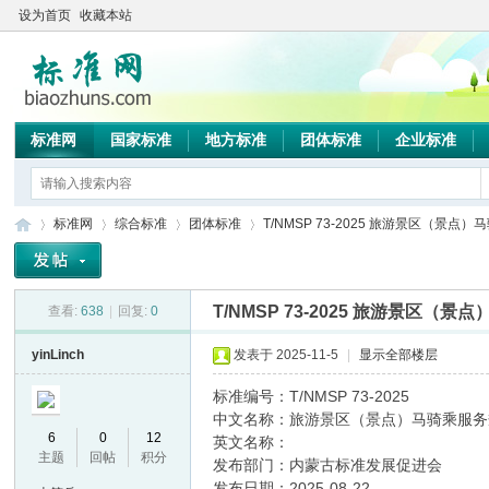
设为首页
收藏本站
标准网
国家标准
地方标准
团体标准
企业标准
标准网
综合标准
团体标准
T/NMSP 73-2025 旅游景区（景点）马
T/NMSP 73-2025 旅游景区（
查看:
638
|
回复:
0
标
»
›
›
›
yinLinch
发表于 2025-11-5
|
显示全部楼层
标准编号：T/NMSP 73-2025
中文名称：旅游景区（景点）马骑乘服务
6
0
12
英文名称：
主题
回帖
积分
发布部门：内蒙古标准发展促进会
发布日期：2025-08-22