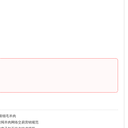
尔多斯细毛羊肉
 准格尔羯羊肉网络交易营销规范