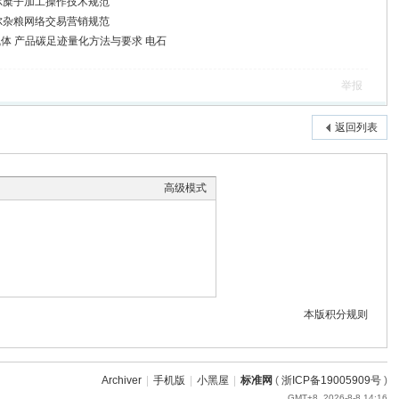
 准格尔糜子加工操作技术规范
 准格尔杂粮网络交易营销规范
 温室气体 产品碳足迹量化方法与要求 电石
举报
返回列表
高级模式
本版积分规则
Archiver
|
手机版
|
小黑屋
|
标准网
(
浙ICP备19005909号
)
GMT+8, 2026-8-8 14:16