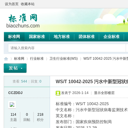
设为首页
收藏本站
标准网
国家标准
地方标准
团体标准
企业标准
标准网
行业标准
卫生行业标准(WS)
WS/T 10042-2025 污水
WS/T 10042-2025 污水中新
查看:
544
|
回复:
0
标
»
›
›
›
CCZDDJ
发表于 2026-1-14
|
显示全部楼层
标准编号：WS/T 10042-2025
中文名称：污水中新型冠状病毒监测技术
114
0
218
英文名称：
主题
回帖
积分
发布部门：国家疾病预防控制局
发布日期：2025-12-29