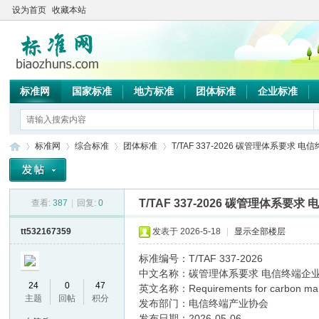
设为首页
收藏本站
标准网
国家标准
地方标准
团体标准
企业标准
标准网
综合标准
团体标准
T/TAF 337-2026 碳管理体系要求 电信终
T/TAF 337-2026 碳管理体系要
查看:
387
|
回复:
0
标
»
›
›
›
tt532167359
发表于 2026-5-18
|
显示全部楼层
标准编号：T/TAF 337-2026
中文名称：碳管理体系要求 电信终端企
24
0
47
英文名称：Requirements for carbon manag
主题
回帖
积分
发布部门：电信终端产业协会
发布日期：2026-05-06