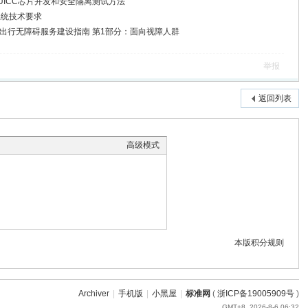
多合一eUICC芯片并发和安全隔离测试方法
网吧系统技术要求
26 网约车出行无障碍服务建设指南 第1部分：面向视障人群
举报
返回列表
高级模式
本版积分规则
Archiver
|
手机版
|
小黑屋
|
标准网
(
浙ICP备19005909号
)
GMT+8, 2026-8-6 06:32