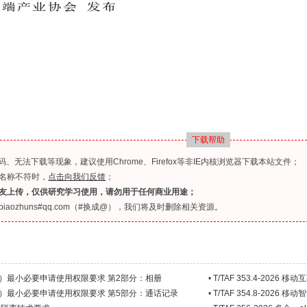
下载帮助
无法下载等现象，建议使用Chrome、Firefox等非IE内核浏览器下载本站文件；
名称不符时，
点击向我们反馈
；
友上传，仅供研究学习使用，请勿用于任何商业用途；
ozhuns#qq.com（#换成@），我们将及时删除相关资源。
序（APP）最小必要申请使用权限要求 第2部分：相册
•
T/TAF 353.4-20
序（APP）最小必要申请使用权限要求 第5部分：通话记录
•
T/TAF 354.8-2
处理规则