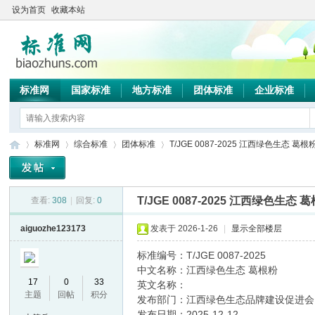
设为首页
收藏本站
标准网
国家标准
地方标准
团体标准
企业标准
标准网
综合标准
团体标准
T/JGE 0087-2025 江西绿色生态 葛根
T/JGE 0087-2025 江西绿色生态 
查看:
308
|
回复:
0
标
»
›
›
›
aiguozhe123173
发表于 2026-1-26
|
显示全部楼层
标准编号：T/JGE 0087-2025
中文名称：江西绿色生态 葛根粉
17
0
33
英文名称：
主题
回帖
积分
发布部门：江西绿色生态品牌建设促进会
发布日期：2025-12-12