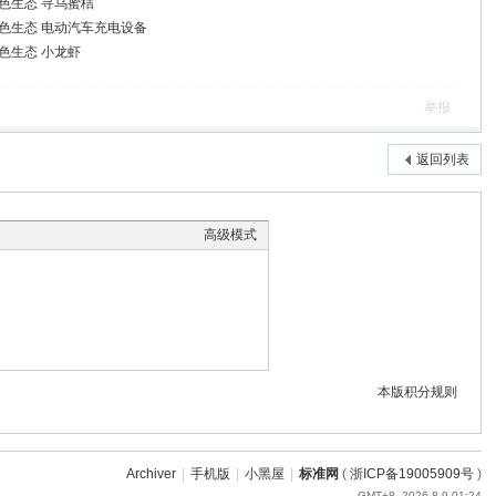
江西绿色生态 寻乌蜜桔
 江西绿色生态 电动汽车充电设备
江西绿色生态 小龙虾
举报
返回列表
高级模式
本版积分规则
Archiver
|
手机版
|
小黑屋
|
标准网
(
浙ICP备19005909号
)
GMT+8, 2026-8-9 01:24