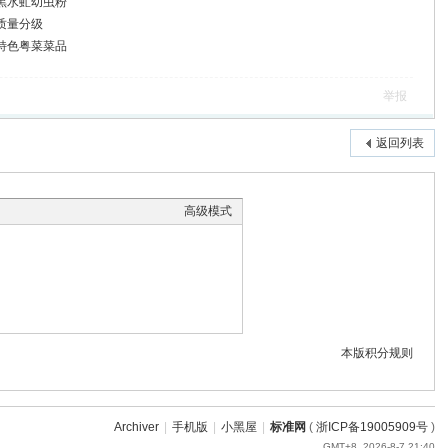
 脱脂黑水虻幼虫粉
甘薯质量分级
 联安特色粤菜菜品
举报
返回列表
高级模式
本版积分规则
Archiver
|
手机版
|
小黑屋
|
标准网
(
浙ICP备19005909号
)
GMT+8, 2026-8-7 21:40