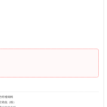
发酵竹纤维饲料
 黑水虻幼虫（粉）