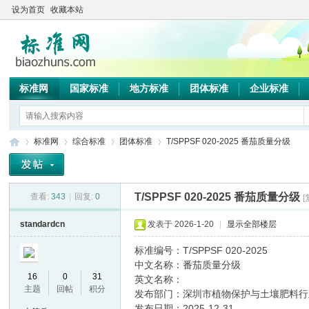
设为首页
收藏本站
标准网
国家标准
地方标准
团体标准
企业标准
标准网
综合标准
团体标准
T/SPPSF 020-2025 番茄质量分级
T/SPPSF 020-2025 番茄质量分级
查看:
343
|
回复:
0
标
»
›
›
›
standardcn
发表于 2026-1-20
|
显示全部楼层
标准编号：T/SPPSF 020-2025
中文名称：番茄质量分级
16
0
31
英文名称：
主题
回帖
积分
发布部门：深圳市植物保护与土壤肥料行
发布日期：2025-12-31