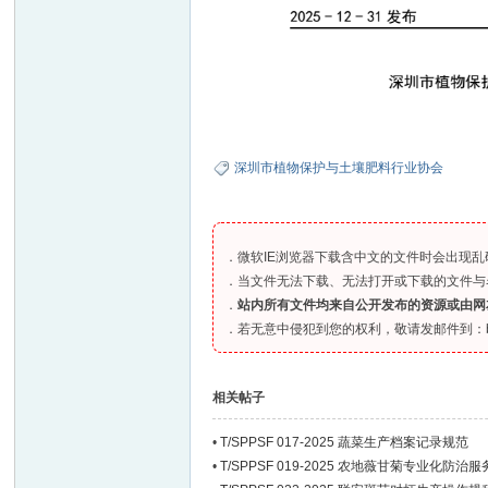
深圳市植物保护与土壤肥料行业协会
．微软IE浏览器下载含中文的文件时会出现乱码、
．当文件无法下载、无法打开或下载的文件与
．
站内所有文件均来自公开发布的资源或由网
．若无意中侵犯到您的权利，敬请发邮件到：bia
相关帖子
•
T/SPPSF 017-2025 蔬菜生产档案记录规范
•
T/SPPSF 019-2025 农地薇甘菊专业化防治