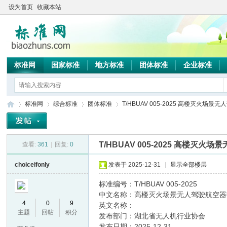
设为首页
收藏本站
标准网
国家标准
地方标准
团体标准
企业标准
标准网
综合标准
团体标准
T/HBUAV 005-2025 高楼灭火场景无
T/HBUAV 005-2025 高楼灭
查看:
361
|
回复:
0
标
»
›
›
›
choiceifonly
发表于 2025-12-31
|
显示全部楼层
标准编号：T/HBUAV 005-2025
中文名称：高楼灭火场景无人驾驶航空器
4
0
9
英文名称：
主题
回帖
积分
发布部门：湖北省无人机行业协会
发布日期：2025-12-31