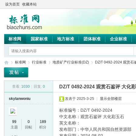
设为首页
收藏本站
标准网
国家标准
地方标准
团体标准
企业标准
标准网
行业标准
地质矿产行业标准(DZ)
DZ/T 0492-2024 观
DZ/T 0492-2024 观赏石鉴评 大化
查看:
1030
|
回复:
0
标
»
›
›
›
skylanwoniu
发表于 2025-3-25
|
显示全部楼层
标准编号：DZ/T 0492-2024
中文名称：观赏石鉴评 大化彩玉石
99
0
189
英文名称：
主题
回帖
积分
发布部门：中华人民共和国自然资源部
发布日期：2024-08-02